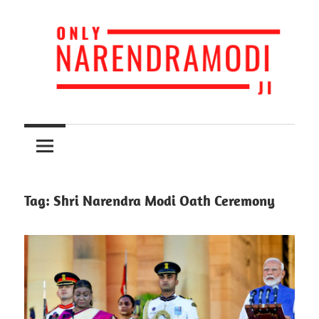
Skip
to
content
Narendra
Only
Modi
Loves
Narendra
India
Modiji
Tag:
Shri Narendra Modi Oath Ceremony