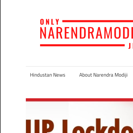
Skip
to
content
Narendra
Modi
Loves
Hindustan News
About Narendra Modiji
India