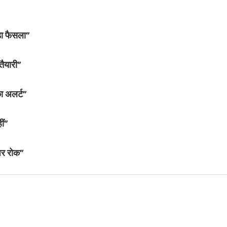
़ा फैसला”
तैयारी”
का अलर्ट”
ीं”
 पर रोक”