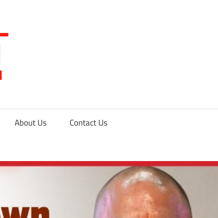
Only
Narendra
Modiji
About Us
Contact Us