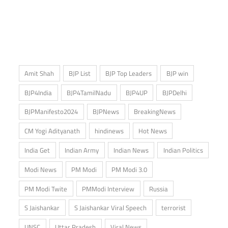
Amit Shah
BJP List
BJP Top Leaders
BJP win
BJP4India
BJP4TamilNadu
BJP4UP
BJPDelhi
BJPManifesto2024
BJPNews
BreakingNews
CM Yogi Adityanath
hindinews
Hot News
India Get
Indian Army
Indian News
Indian Politics
Modi News
PM Modi
PM Modi 3.0
PM Modi Twite
PMModi Interview
Russia
S Jaishankar
S Jaishankar Viral Speech
terrorist
UNSC
Uttar Pradesh
Viral News