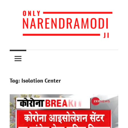
Skip
to
content
Narendra
Only
Modi
Loves
Narendra
India
Modiji
Tag:
Isolation Center